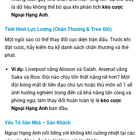
là dữ liệu không thể bỏ qua khi phân tích
kèo cược
Ngoại Hạng Anh
.
Tình Hình Lực Lượng (Chấn Thương & Treo Giò)
Một ngôi sao có thể thay đổi cục diện trận đấu. Trước khi
đặt cược, hãy kiểm tra kỹ danh sách chấn thương và thẻ
phạt.
Ví dụ:
Liverpool vắng Alisson và Salah. Arsenal vắng
Saka và Rice. Đội nào chịu tổn thất nặng nề hơn? Một
đội bóng mất đi tiền đạo chủ lực hoặc thủ môn số 1 sẽ
ảnh hưởng nghiêm trọng đến cả khả năng tấn công và
phòng ngự, làm thay đổi hoàn toàn tỷ lệ
kèo cược
Ngoại Hạng Anh
ban đầu.
Yếu Tố Sân Nhà – Sân Khách
Ngoại Hạng Anh nổi tiếng với không khí cuồng nhiệt tại các