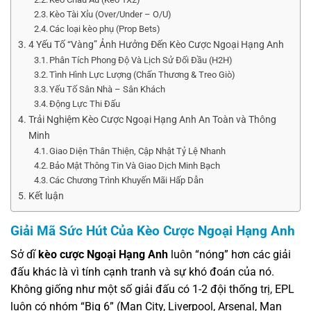
Kèo Tài Xỉu (Over/Under – O/U)
Các loại kèo phụ (Prop Bets)
4 Yếu Tố “Vàng” Ảnh Hưởng Đến Kèo Cược Ngoại Hạng Anh
Phân Tích Phong Độ Và Lịch Sử Đối Đầu (H2H)
Tình Hình Lực Lượng (Chấn Thương & Treo Giò)
Yếu Tố Sân Nhà – Sân Khách
Động Lực Thi Đấu
Trải Nghiệm Kèo Cược Ngoại Hạng Anh An Toàn và Thông
Minh
Giao Diện Thân Thiện, Cập Nhật Tỷ Lệ Nhanh
Bảo Mật Thông Tin Và Giao Dịch Minh Bạch
Các Chương Trình Khuyến Mãi Hấp Dẫn
Kết luận
Giải Mã Sức Hút Của Kèo Cược Ngoại Hạng Anh
Sở dĩ
kèo cược Ngoại Hạng Anh
luôn “nóng” hơn các giải
đấu khác là vì tính cạnh tranh và sự khó đoán của nó.
Không giống như một số giải đấu có 1-2 đội thống trị, EPL
luôn có nhóm “Big 6” (Man City, Liverpool, Arsenal, Man