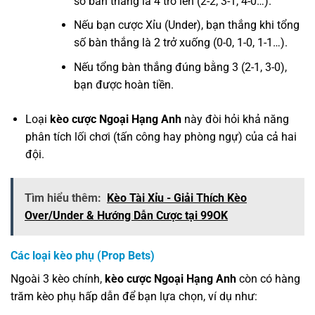
số bàn thắng là 4 trở lên (2-2, 3-1, 4-0…).
Nếu bạn cược Xỉu (Under), bạn thắng khi tổng
số bàn thắng là 2 trở xuống (0-0, 1-0, 1-1…).
Nếu tổng bàn thắng đúng bằng 3 (2-1, 3-0),
bạn được hoàn tiền.
Loại
kèo cược Ngoại Hạng Anh
này đòi hỏi khả năng
phân tích lối chơi (tấn công hay phòng ngự) của cả hai
đội.
Tìm hiểu thêm:
Kèo Tài Xỉu - Giải Thích Kèo
Over/Under & Hướng Dẫn Cược tại 99OK
Các loại kèo phụ (Prop Bets)
Ngoài 3 kèo chính,
kèo cược Ngoại Hạng Anh
còn có hàng
trăm kèo phụ hấp dẫn để bạn lựa chọn, ví dụ như: