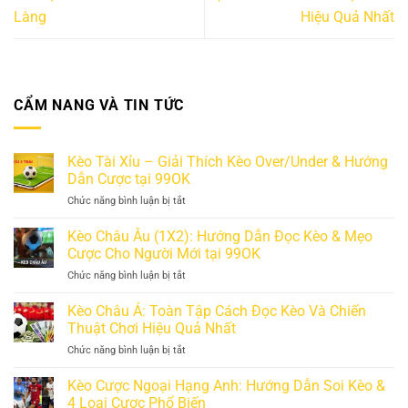
Làng
Hiệu Quả Nhất
CẨM NANG VÀ TIN TỨC
Kèo Tài Xỉu – Giải Thích Kèo Over/Under & Hướng
Dẫn Cược tại 99OK
ở
Chức năng bình luận bị tắt
Kèo
Tài
Kèo Châu Âu (1X2): Hướng Dẫn Đọc Kèo & Mẹo
Xỉu
Cược Cho Người Mới tại 99OK
–
ở
Chức năng bình luận bị tắt
Giải
Kèo
Thích
Châu
Kèo Châu Á: Toàn Tập Cách Đọc Kèo Và Chiến
Kèo
Âu
Over/Under
Thuật Chơi Hiệu Quả Nhất
(1X2):
&
ở
Chức năng bình luận bị tắt
Hướng
Hướng
Kèo
Dẫn
Dẫn
Châu
Kèo Cược Ngoại Hạng Anh: Hướng Dẫn Soi Kèo &
Đọc
Cược
Á:
Kèo
4 Loại Cược Phổ Biến
tại