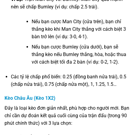
nên sẽ chấp Burnley (ví dụ: chấp 2.5 trái).
Nếu bạn cược Man City (cửa trên), bạn chỉ
thắng kèo khi Man City thắng với cách biệt 3
bàn trở lên (ví dụ: 3-0, 4-1).
Nếu bạn cược Burnley (cửa dưới), bạn sẽ
thắng kèo nếu Burnley thắng, hòa, hoặc thua
với cách biệt tối đa 2 bàn (ví dụ: 0-2, 1-2).
Các tỷ lệ chấp phổ biến: 0.25 (đồng banh nửa trái), 0.5
(chấp nửa trái), 0.75 (chấp nửa một), 1, 1.25, 1.5…
Kèo Châu Âu (Kèo 1X2)
Đây là loại kèo đơn giản nhất, phù hợp cho người mới. Bạn
chỉ cần dự đoán kết quả cuối cùng của trận đấu (trong 90
phút chính thức) với 3 lựa chọn: