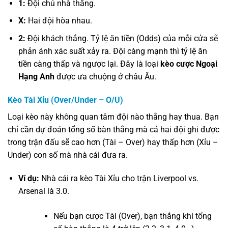
1:
Đội chủ nhà thắng.
X:
Hai đội hòa nhau.
2:
Đội khách thắng. Tỷ lệ ăn tiền (Odds) của mỗi cửa sẽ
phản ánh xác suất xảy ra. Đội càng mạnh thì tỷ lệ ăn
tiền càng thấp và ngược lại. Đây là loại
kèo cược Ngoại
Hạng Anh
được ưa chuộng ở châu Âu.
Kèo Tài Xỉu (Over/Under – O/U)
Loại kèo này không quan tâm đội nào thắng hay thua. Bạn
chỉ cần dự đoán tổng số bàn thắng mà cả hai đội ghi được
trong trận đấu sẽ cao hơn (Tài – Over) hay thấp hơn (Xỉu –
Under) con số mà nhà cái đưa ra.
Ví dụ:
Nhà cái ra kèo Tài Xỉu cho trận Liverpool vs.
Arsenal là 3.0.
Nếu bạn cược Tài (Over), bạn thắng khi tổng