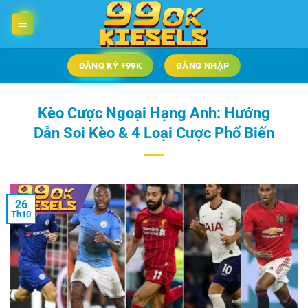
Bỏ
qua
nội
dung
ĐĂNG KÝ +99K
ĐĂNG NHẬP
Kèo Cược Ngoại Hạng Anh: Hướng
Dẫn Soi Kèo & 4 Loại Cược Phổ Biến
26
Th10