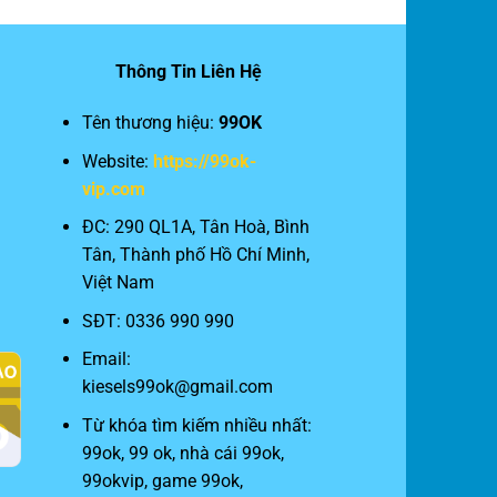
Thông Tin Liên Hệ
Tên thương hiệu:
99OK
Website:
https://99ok-
vip.com
ĐC: 290 QL1A, Tân Hoà, Bình
Tân, Thành phố Hồ Chí Minh,
Việt Nam
SĐT: 0336 990 990
Email:
kiesels99ok@gmail.com
Từ khóa tìm kiếm nhiều nhất:
99ok, 99 ok, nhà cái 99ok,
99okvip, game 99ok,