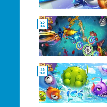
26
Th10
26
Th10