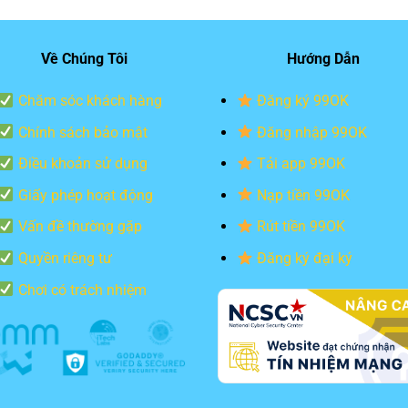
Về Chúng Tôi
Hướng Dẫn
Chăm sóc khách hàng
Đăng ký 99OK
Chính sách bảo mật
Đăng nhập 99OK
Điều khoản sử dụng
Tải app 99OK
Giấy phép hoạt động
Nạp tiền 99OK
Vấn đề thường gặp
Rút tiền 99OK
Quyền riêng tư
Đăng ký đại ký
Chơi có trách nhiệm