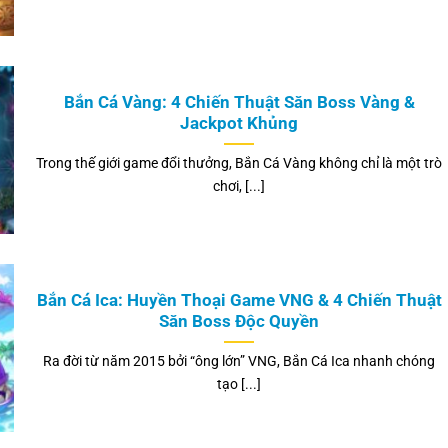
Bắn Cá Vàng: 4 Chiến Thuật Săn Boss Vàng &
Jackpot Khủng
Trong thế giới game đổi thưởng, Bắn Cá Vàng không chỉ là một trò
chơi, [...]
Bắn Cá Ica: Huyền Thoại Game VNG & 4 Chiến Thuật
Săn Boss Độc Quyền
Ra đời từ năm 2015 bởi “ông lớn” VNG, Bắn Cá Ica nhanh chóng
tạo [...]