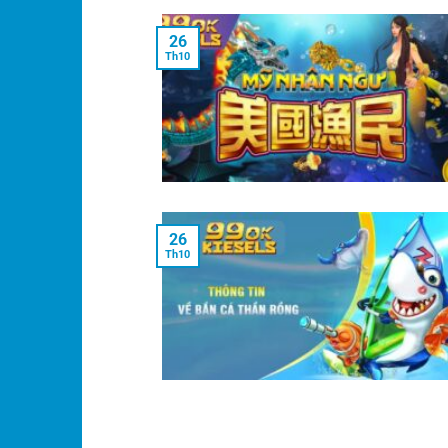
26
Th10
26
Th10