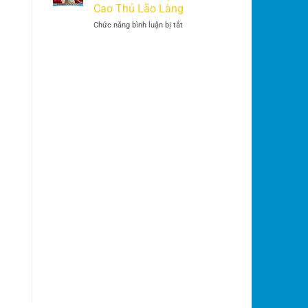
Thuật
Hạng
Cao Thủ Lão Làng
Chơi
Anh:
Hiệu
ở
Chức năng bình luận bị tắt
Hướng
Quả
Bật
Dẫn
Nhất
Mí
Soi
7+
Kèo
Mẹo
&
Chơi
4
Baccarat
Loại
Bất
Cược
Bại
Phổ
Từ
Biến
Cao
Thủ
Lão
Làng