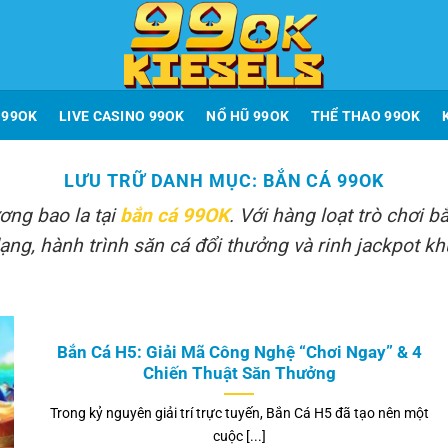
 99OK
LIVE CASINO 99OK
NỔ HŨ 99OK
THỂ THAO 99OK
LƯU TRỮ DANH MỤC:
BẮN CÁ 99OK
ơng bao la tại
bắn cá 99OK
. Với hàng loạt trò chơi 
ạng, hành trình săn cá đổi thưởng và rinh jackpot k
Bắn Cá H5: Giải Mã Công Nghệ “Chơi Ngay” & 4
Chiến Thuật Săn Thưởng
Trong kỷ nguyên giải trí trực tuyến, Bắn Cá H5 đã tạo nên một
cuộc [...]