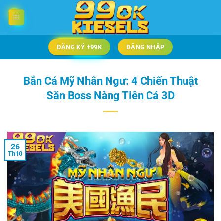
Bỏ
qua
nội
dung
ĐĂNG KÝ +99K
ĐĂNG NHẬP
Bắn Cá Mỹ Nhân Ngư: 4 Chiến Thuật
Săn Boss Nàng Tiên Cá 3D
26
Th10