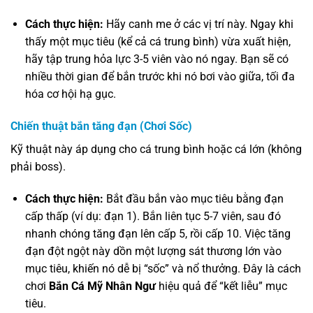
Cách thực hiện:
Hãy canh me ở các vị trí này. Ngay khi
thấy một mục tiêu (kể cả cá trung bình) vừa xuất hiện,
hãy tập trung hỏa lực 3-5 viên vào nó ngay. Bạn sẽ có
nhiều thời gian để bắn trước khi nó bơi vào giữa, tối đa
hóa cơ hội hạ gục.
Chiến thuật bắn tăng đạn (Chơi Sốc)
Kỹ thuật này áp dụng cho cá trung bình hoặc cá lớn (không
phải boss).
Cách thực hiện:
Bắt đầu bắn vào mục tiêu bằng đạn
cấp thấp (ví dụ: đạn 1). Bắn liên tục 5-7 viên, sau đó
nhanh chóng tăng đạn lên cấp 5, rồi cấp 10. Việc tăng
đạn đột ngột này dồn một lượng sát thương lớn vào
mục tiêu, khiến nó dễ bị “sốc” và nổ thưởng. Đây là cách
chơi
Bắn Cá Mỹ Nhân Ngư
hiệu quả để “kết liễu” mục
tiêu.