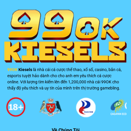
4
Bất
Loại
Bại
Cược
Từ
Phổ
Cao
Biến
Thủ
Lão
Làng
99OK
Kiesels
là nhà cái cá cược thể thao, xổ số, casino, bắn cá,
esports tuyệt hảo dành cho cho anh em yêu thích cá cược
online. Với lượng tìm kiếm lên đến 1,200,000 nhà cái 99OK cho
thấy độ yêu thích và uy tín của mình trên thị trường gamebling.
Về Chúng Tôi