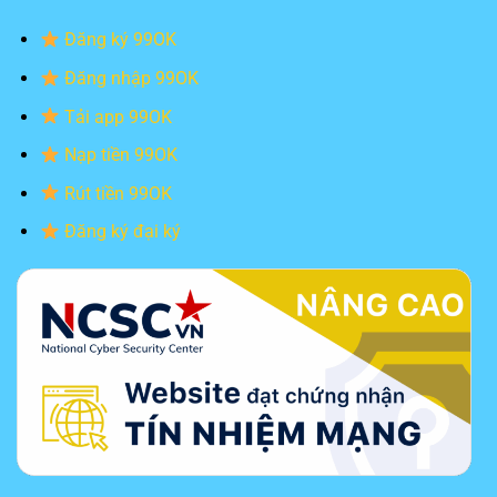
Đăng ký 99OK
Đăng nhập 99OK
Tải app 99OK
Nạp tiền 99OK
Rút tiền 99OK
Đăng ký đại ký