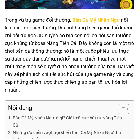
Trong vũ trụ game đổi thưởng,
Bắn Cá Mỹ Nhân Ngư
nổi
lên như một hiện tượng, thu hút hàng triệu game thủ không
chỉ bởi đồ họa 3D huyền ảo mà còn bởi cơ hội săn thưởng
cực khủng từ boss Nàng Tiên Cá. Đây không còn là một trò
chơi bắn cá thông thường; nó là một cuộc phiêu lưu thực
sự dưới đáy đại dương, nơi kỹ năng, chiến thuật và một
chút may mắn sẽ quyết định phần thưởng của bạn. Bài viết
này sẽ phân tích chi tiết sức hút của tựa game này và cung
cấp những chiến lược thực chiến giúp bạn tối ưu hóa lợi
nhuận.
Nội dung
Bắn Cá Mỹ Nhân Ngư là gì? Giải mã sức hút từ Nàng Tiên
Cá
Những ưu điểm vượt trội khiến Bắn Cá Mỹ Nhân Ngư thu