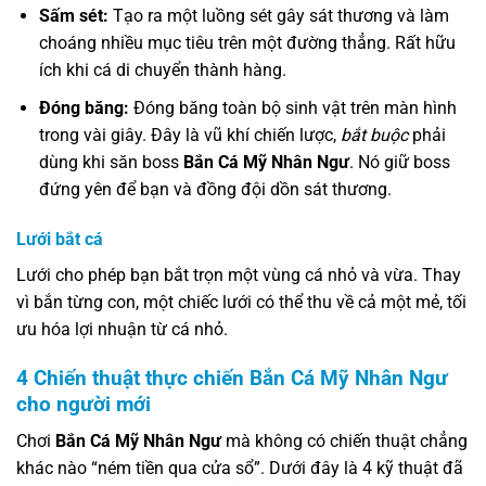
Sấm sét:
Tạo ra một luồng sét gây sát thương và làm
choáng nhiều mục tiêu trên một đường thẳng. Rất hữu
ích khi cá di chuyển thành hàng.
Đóng băng:
Đóng băng toàn bộ sinh vật trên màn hình
trong vài giây. Đây là vũ khí chiến lược,
bắt buộc
phải
dùng khi săn boss
Bắn Cá Mỹ Nhân Ngư
. Nó giữ boss
đứng yên để bạn và đồng đội dồn sát thương.
Lưới bắt cá
Lưới cho phép bạn bắt trọn một vùng cá nhỏ và vừa. Thay
vì bắn từng con, một chiếc lưới có thể thu về cả một mẻ, tối
ưu hóa lợi nhuận từ cá nhỏ.
4 Chiến thuật thực chiến Bắn Cá Mỹ Nhân Ngư
cho người mới
Chơi
Bắn Cá Mỹ Nhân Ngư
mà không có chiến thuật chẳng
khác nào “ném tiền qua cửa sổ”. Dưới đây là 4 kỹ thuật đã