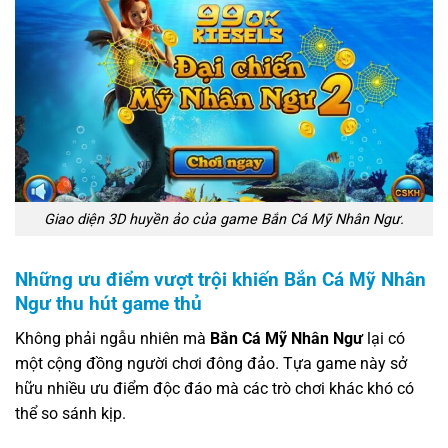
Giao diện 3D huyền ảo của game Bắn Cá Mỹ Nhân Ngư.
Những ưu điểm vượt trội khiến Bắn Cá Mỹ Nhân
Ngư thu hút game thủ
Không phải ngẫu nhiên mà
Bắn Cá Mỹ Nhân Ngư
lại có
một cộng đồng người chơi đông đảo. Tựa game này sở
hữu nhiều ưu điểm độc đáo mà các trò chơi khác khó có
thể so sánh kịp.