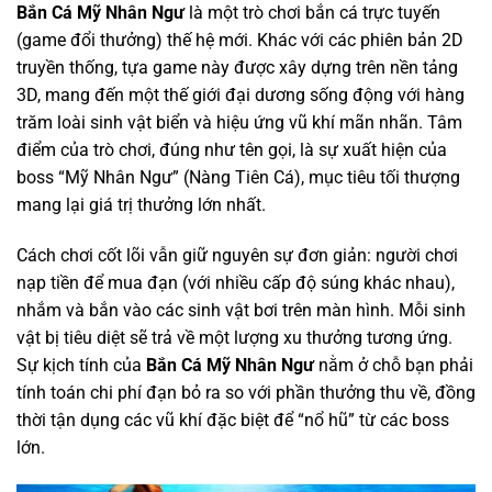
Bắn Cá Mỹ Nhân Ngư
là một trò chơi bắn cá trực tuyến
(game đổi thưởng) thế hệ mới. Khác với các phiên bản 2D
truyền thống, tựa game này được xây dựng trên nền tảng
3D, mang đến một thế giới đại dương sống động với hàng
trăm loài sinh vật biển và hiệu ứng vũ khí mãn nhãn. Tâm
điểm của trò chơi, đúng như tên gọi, là sự xuất hiện của
boss “Mỹ Nhân Ngư” (Nàng Tiên Cá), mục tiêu tối thượng
mang lại giá trị thưởng lớn nhất.
Cách chơi cốt lõi vẫn giữ nguyên sự đơn giản: người chơi
nạp tiền để mua đạn (với nhiều cấp độ súng khác nhau),
nhắm và bắn vào các sinh vật bơi trên màn hình. Mỗi sinh
vật bị tiêu diệt sẽ trả về một lượng xu thưởng tương ứng.
Sự kịch tính của
Bắn Cá Mỹ Nhân Ngư
nằm ở chỗ bạn phải
tính toán chi phí đạn bỏ ra so với phần thưởng thu về, đồng
thời tận dụng các vũ khí đặc biệt để “nổ hũ” từ các boss
lớn.