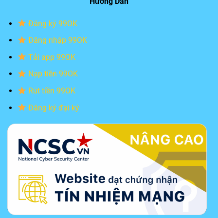
Hướng Dẫn
Đăng ký 99OK
Đăng nhập 99OK
Tải app 99OK
Nạp tiền 99OK
Rút tiền 99OK
Đăng ký đại ký