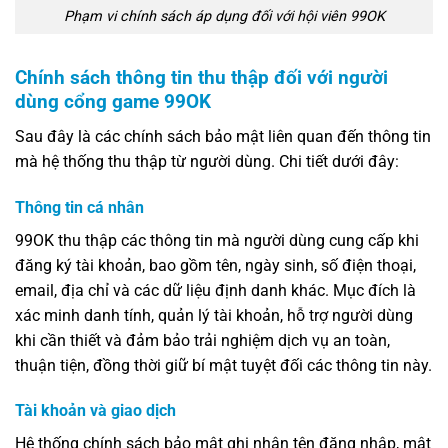
Phạm vi chính sách áp dụng đối với hội viên 99OK
Chính sách thông tin thu thập đối với người
dùng cổng game 99OK
Sau đây là các chính sách bảo mật liên quan đến thông tin
mà hệ thống thu thập từ người dùng. Chi tiết dưới đây:
Thông tin cá nhân
99OK thu thập các thông tin mà người dùng cung cấp khi
đăng ký tài khoản, bao gồm tên, ngày sinh, số điện thoại,
email, địa chỉ và các dữ liệu định danh khác. Mục đích là
xác minh danh tính, quản lý tài khoản, hỗ trợ người dùng
khi cần thiết và đảm bảo trải nghiệm dịch vụ an toàn,
thuận tiện, đồng thời giữ bí mật tuyệt đối các thông tin này.
Tài khoản và giao dịch
Hệ thống chính sách bảo mật ghi nhận tên đăng nhập, mật