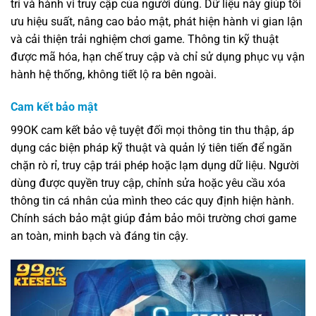
trí và hành vi truy cập của người dùng. Dữ liệu này giúp tối
ưu hiệu suất, nâng cao bảo mật, phát hiện hành vi gian lận
và cải thiện trải nghiệm chơi game. Thông tin kỹ thuật
được mã hóa, hạn chế truy cập và chỉ sử dụng phục vụ vận
hành hệ thống, không tiết lộ ra bên ngoài.
Cam kết bảo mật
99OK cam kết bảo vệ tuyệt đối mọi thông tin thu thập, áp
dụng các biện pháp kỹ thuật và quản lý tiên tiến để ngăn
chặn rò rỉ, truy cập trái phép hoặc lạm dụng dữ liệu. Người
dùng được quyền truy cập, chỉnh sửa hoặc yêu cầu xóa
thông tin cá nhân của mình theo các quy định hiện hành.
Chính sách bảo mật giúp đảm bảo môi trường chơi game
an toàn, minh bạch và đáng tin cậy.