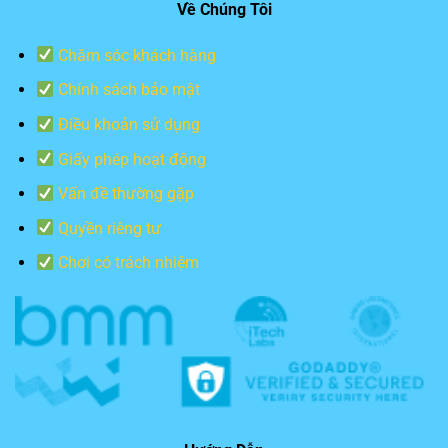
Về Chúng Tôi
Chăm sóc khách hàng
Chính sách bảo mật
Điều khoản sử dụng
Giấy phép hoạt động
Vấn đề thường gặp
Quyền riêng tư
Chơi có trách nhiệm