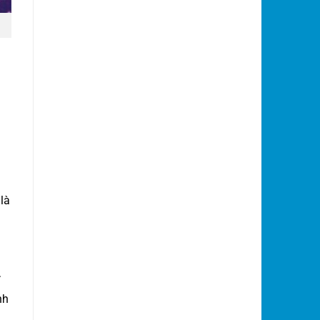
là
ỉ
nh