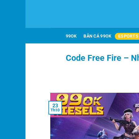
Bỏ
qua
nội
dung
99OK
BẮN CÁ 99OK
ESPORTS
Code Free Fire – 
23
Th10