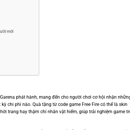
gười mới
do Garena phát hành, mang đến cho người chơi cơ hội nhận nhữn
 kỳ chi phí nào. Quà tặng từ code game Free Fire có thể là skin
hời trang hay thậm chí nhân vật hiếm, giúp trải nghiệm game tr