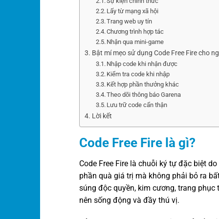
Sự kiện chính thức
Lấy từ mạng xã hội
Trang web uy tín
Chương trình hợp tác
Nhận qua mini-game
Bật mí mẹo sử dụng Code Free Fire cho n
Nhập code khi nhận được
Kiểm tra code khi nhập
Kết hợp phần thưởng khác
Theo dõi thông báo Garena
Lưu trữ code cẩn thận
Lời kết
Code Free Fire là gì?
Code Free Fire là chuỗi ký tự đặc biệt 
phần quà giá trị mà không phải bỏ ra bất
súng độc quyền, kim cương, trang phục t
nên sống động và đầy thú vị.