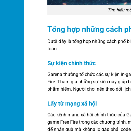
Tìm hiểu một
Tổng hợp những cách ph
Dưới đây là tổng hợp những cách phổ bi
toàn.
Sự kiện chính thức
Garena thường tổ chức các sự kiện in-g
Fire. Tham gia những sự kiện này giúp 
phẩm hiếm. Người chơi nên theo dõi lịch
Lấy từ mạng xã hội
Các kênh mạng xã hội chính thức của G
game Free Fire trong các chương trình, 
để nhận quà mà không lo gặp phải code g