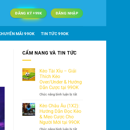
ĐĂNG KÝ +99K
ĐĂNG NHẬP
KHUYẾN MÃI 99OK
TIN TỨC 99OK
CẨM NANG VÀ TIN TỨC
Kèo Tài Xỉu – Giải
Thích Kèo
Over/Under & Hướng
Dẫn Cược tại 99OK
ở
Chức năng bình luận bị tắt
Kèo
Tài
Kèo Châu Âu (1X2):
Xỉu
Hướng Dẫn Đọc Kèo
–
& Mẹo Cược Cho
Giải
Người Mới tại 99OK
Thích
Kèo
ở
Chức năng bình luận bị tắt