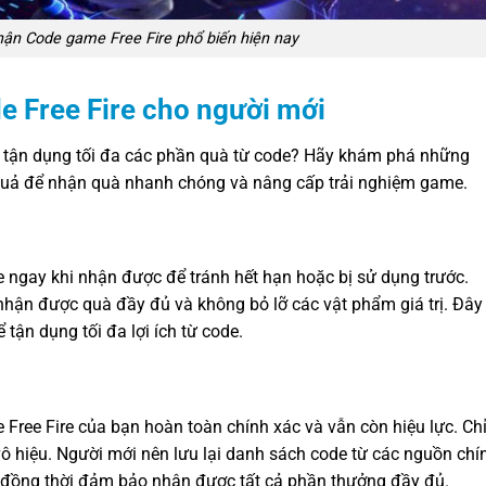
ận Code game Free Fire phổ biến hiện nay
e Free Fire cho người mới
n tận dụng tối đa các phần quà từ code? Hãy khám phá những
quả để nhận quà nhanh chóng và nâng cấp trải nghiệm game.
 ngay khi nhận được để tránh hết hạn hoặc bị sử dụng trước.
ận được quà đầy đủ và không bỏ lỡ các vật phẩm giá trị. Đây 
tận dụng tối đa lợi ích từ code.
 Free Fire của bạn hoàn toàn chính xác và vẫn còn hiệu lực. Ch
 vô hiệu. Người mới nên lưu lại danh sách code từ các nguồn chí
, đồng thời đảm bảo nhận được tất cả phần thưởng đầy đủ.