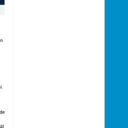
an
í.
ode
ật