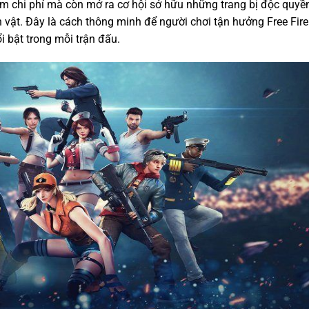
iệm chi phí mà còn mở ra cơ hội sở hữu những trang bị độc quyền
ật. Đây là cách thông minh để người chơi tận hưởng Free Fire
ổi bật trong mỗi trận đấu.