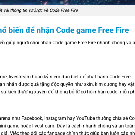
 vài thông tin sơ lược về Code Free Fire
ổ biến để nhận Code game Free Fire
ến giúp người chơi nhận Code game Free Fire nhanh chóng và 
ame, livestream hoặc kỷ niệm đặc biệt để phát hành Code Free
bạn nhận được quà tặng độc quyền như skin, kim cương hay vật
 sự kiện thường xuyên để không bỏ lỡ cơ hội nhận code miễn ph
arena như Facebook, Instagram hay YouTube thường chia sẻ C
mini-game hoặc livestream. Đây là cách nhanh chóng và an toàn
iả. Việc theo dõi các fanpage chính thức giúp bạn luôn cập nh