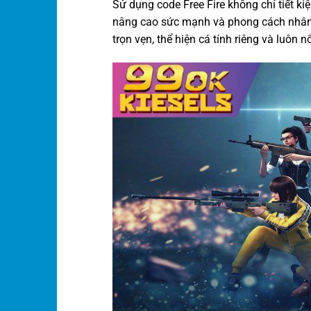
Sử dụng code Free Fire không chỉ tiết k
nâng cao sức mạnh và phong cách nhân v
trọn vẹn, thể hiện cá tính riêng và luôn n